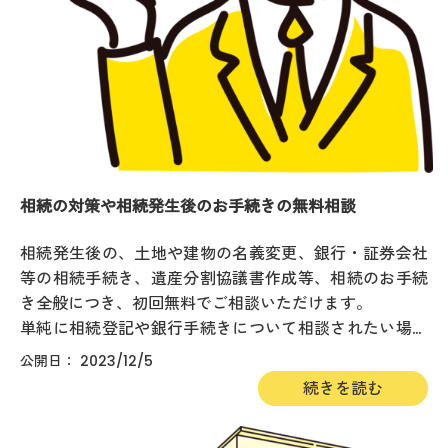
相続の対策や相続発生後のお手続きの無料相談
相続発生後の、土地や建物の名義変更、銀行・証券会社
等の相続手続き、遺産分割協議書作成等、相続のお手続
き全般につき、初回無料でご相談いただけます。
単純に相続登記や銀行手続きについて相談されたい場合
だけでなく、二次相続の相続税を踏まえた遺産分割の内
2023/12/5
容についてや、連絡が取れない相続人がいる場合、相...