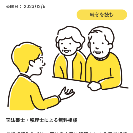
談下さい。信託相続先生のこだわり信託相続先生では、
2023/12/5
相続税対策や相続税申...
司法書士・税理士による無料相談