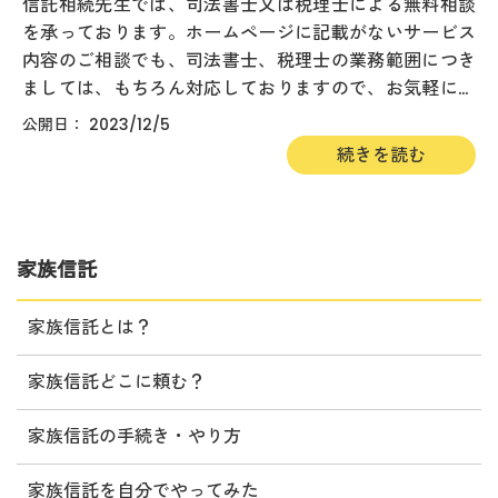
信託相続先生では、司法書士又は税理士による無料相談
を承っております。ホームページに記載がないサービス
内容のご相談でも、司法書士、税理士の業務範囲につき
ましては、もちろん対応しておりますので、お気軽にご
相談下さい。信託相続先生のこだわり信託相続先生で
2023/12/5
は、法務、税務、財産...
家族信託
家族信託とは？
家族信託どこに頼む？
家族信託の手続き・やり方
家族信託を自分でやってみた